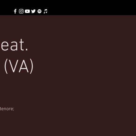
eat.
 (VA)
 tenore;