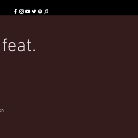
eat.
on