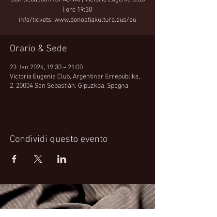
| ore 19:30
info/tickets: www.donostiakultura.eus/eu
Orario & Sede
23 Jan 2024, 19:30 – 21:00
Victoria Eugenia Club, Argentinar Errepublika,
2, 20004 San Sebastián, Gipuzkoa, Spagna
Condividi questo evento