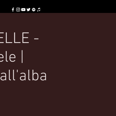
ELLE -
le |
all'alba