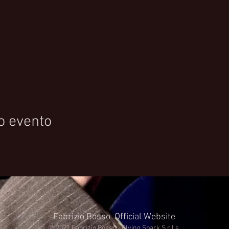
o evento
Fabrizio Bosso Official Website
© 2021 Fabrizio Bosso - Flying Spark S.r.l.s.