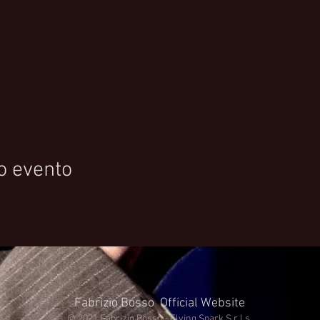
o evento
Fabrizio Bosso Official Website
© 2021 Fabrizio Bosso - Flying Spark S.r.l.s.