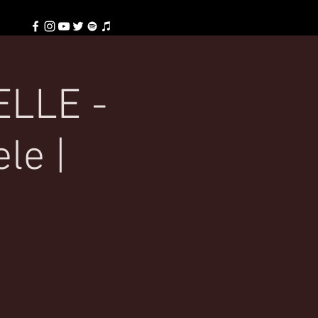
ELLE -
le |