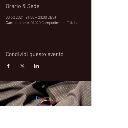
Orario & Sede
30 ott 2021, 21:00 – 23:00 CEST
Campodimele, 04020 Campodimele LT, Italia
Condividi questo evento
Fabrizio Bosso Official Website
© 2021 Fabrizio Bosso - Flying Spark S.r.l.s.