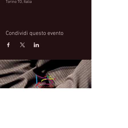
Torino TO, Italia
Condividi questo evento
Fabrizio Bosso Official Website
© 2021 Fabrizio Bosso - Flying Spark S.r.l.s.
Privacy Policy
Cookie Policy