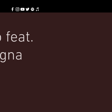
 feat.
ogna