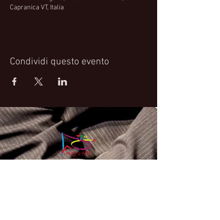
Capranica VT, Italia
Condividi questo evento
Fabrizio Bosso Official Website
© 2021 Fabrizio Bosso - Flying Spark S.r.l.s.
Privacy Policy
Cookie Policy