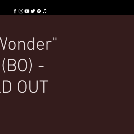
 Wonder"
(BO) -
LD OUT