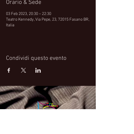
Orario & Sede
03 Feb 2023, 20:30 – 22:30
Teatro Kennedy, Via Pepe, 23, 72015 Fasano BR,
Italia
Condividi questo evento
Fabrizio Bosso Official Website
© 2021 Fabrizio Bosso - Flying Spark S.r.l.s.