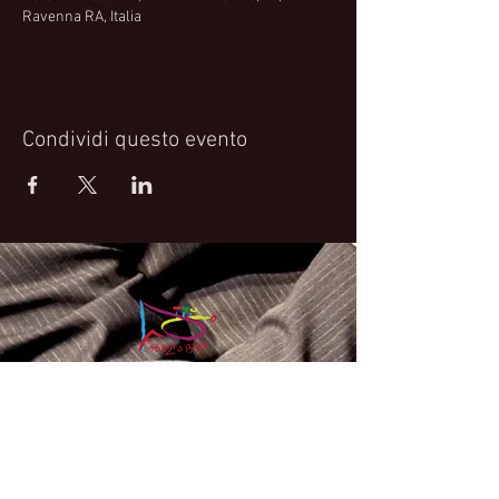
Ravenna RA, Italia
Condividi questo evento
Fabrizio Bosso Official Website
© 2021 Fabrizio Bosso - Flying Spark S.r.l.s.
Privacy Policy
Cookie Policy